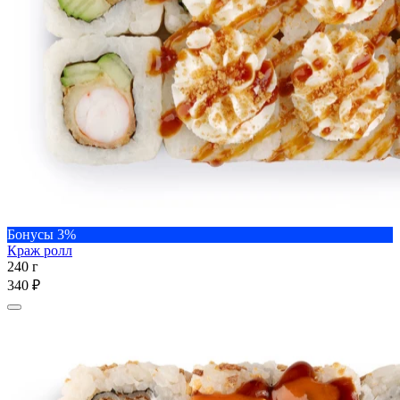
Бонусы 3%
Краж ролл
240 г
340 ₽