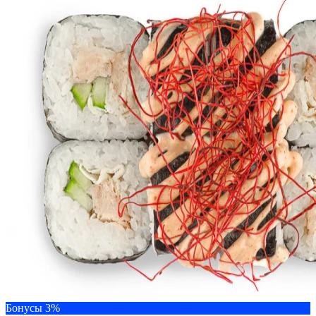
Бонусы 3%