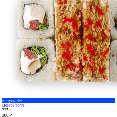
Бонусы 3%
Цезарь ролл
225 г
300 ₽