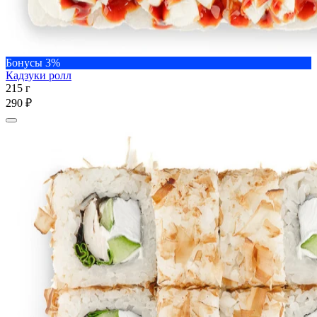
Бонусы 3%
Кадзуки ролл
215 г
290 ₽