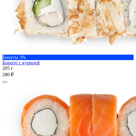
Бонусы 3%
Бонито с курицей
205 г
280 ₽