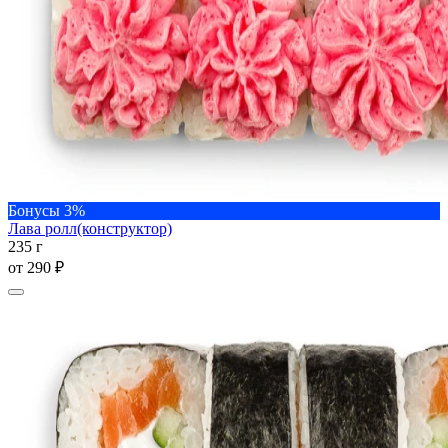
Бонусы 3%
Лава ролл(конструктор)
235 г
от
290 ₽