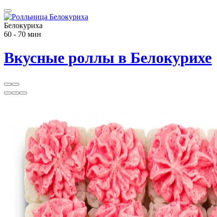
Белокуриха
60 - 70 мин
Вкусные роллы в Белокурихе