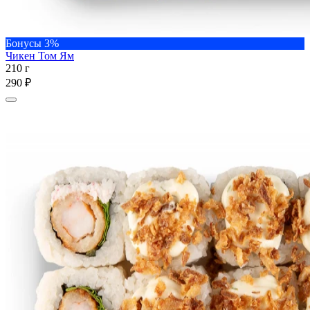
Бонусы 3%
Чикен Том Ям
210 г
290 ₽