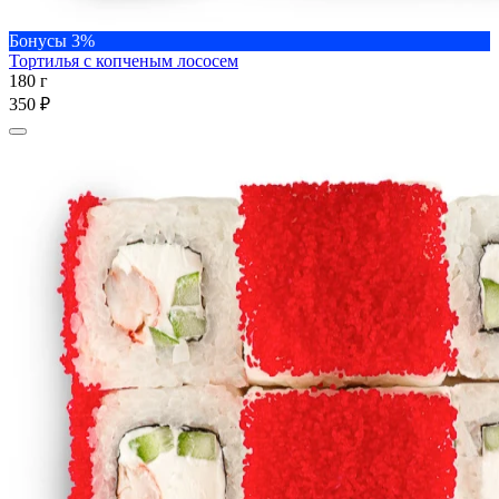
Бонусы 3%
Тортилья с копченым лососем
180 г
350 ₽