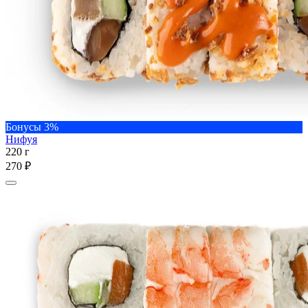
Бонусы 3%
Нифуя
220 г
270 ₽