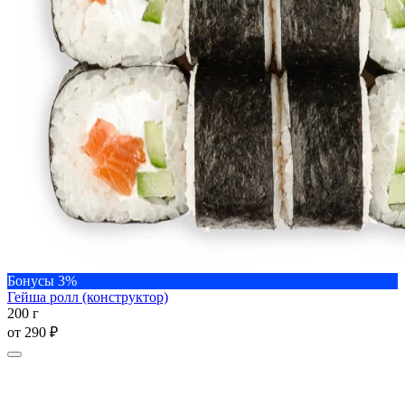
Бонусы 3%
Гейша ролл (конструктор)
200 г
от
290 ₽