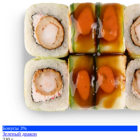
Бонусы 3%
Зеленый дракон
230 г