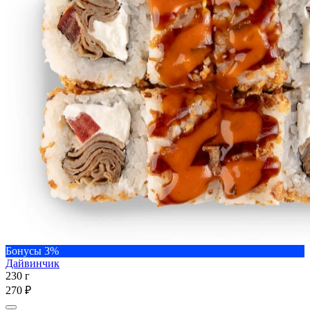
Бонусы 3%
Дайвинчик
230 г
270 ₽