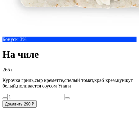
Бонусы 3%
На чиле
265 г
Курочка гриль,сыр креметте,спелый томат,краб-крем,кунжут
белый,поливается соусом Унаги
Добавить 290 ₽