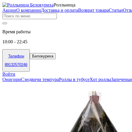
Ролльница
Акции
О компании
Доставка и оплата
Возврат товара
Статьи
Отз
Время работы
10:00 - 22:45
Телефон
Белокуриха
89132570246
Войти
Онигири
Сэндвичи темпура
Роллы в тубусе
Хот роллы
Запечены