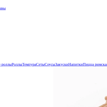
ывы
е роллы
Роллы
Темпура
Сеты
Соусы
Закуски
Напитки
Пицца римска