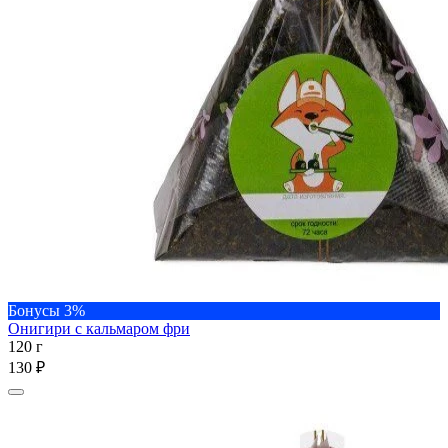
Бонусы 3%
Онигири с кальмаром фри
120 г
130 ₽