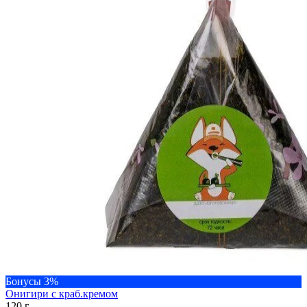
Бонусы 3%
Онигири с краб.кремом
120 г