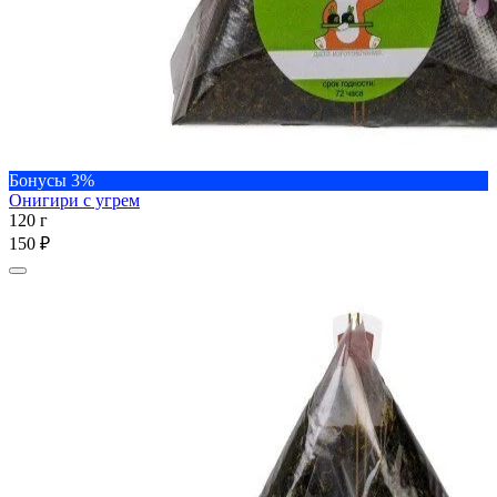
Бонусы 3%
Онигири с угрем
120 г
150 ₽