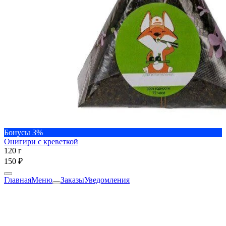
Бонусы 3%
Онигири с креветкой
120 г
150 ₽
Главная
Меню
Заказы
Уведомления