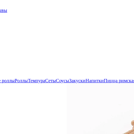
ывы
е роллы
Роллы
Темпура
Сеты
Соусы
Закуски
Напитки
Пицца римска