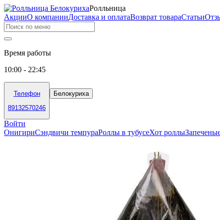
Ролльница
Акции
О компании
Доставка и оплата
Возврат товара
Статьи
Отз
Время работы
10:00 - 22:45
Телефон
Белокуриха
89132570246
Войти
Онигири
Сэндвичи темпура
Роллы в тубусе
Хот роллы
Запечены