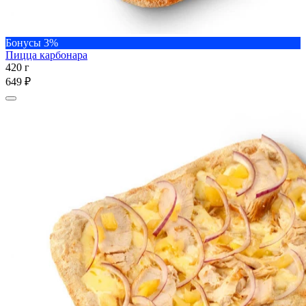
Бонусы 3%
Пицца карбонара
420 г
649 ₽