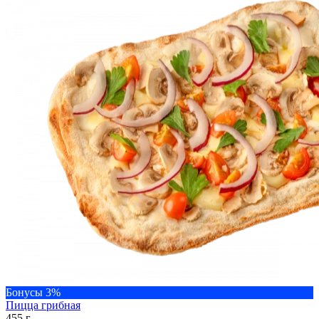
Бонусы 3%
Пицца грибная
455 г