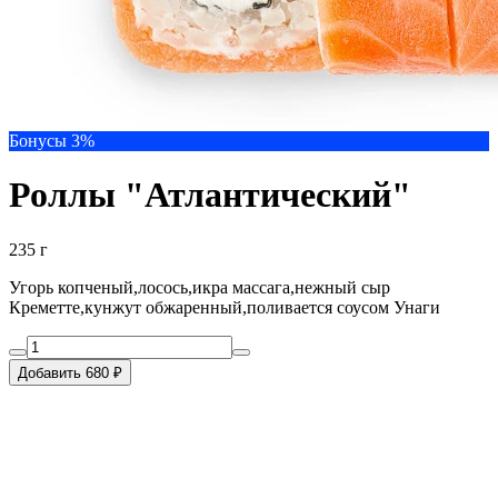
Бонусы 3%
Роллы "Атлантический"
235 г
Угорь копченый,лосось,икра массага,нежный сыр
Креметте,кунжут обжаренный,поливается соусом Унаги
Добавить 680 ₽