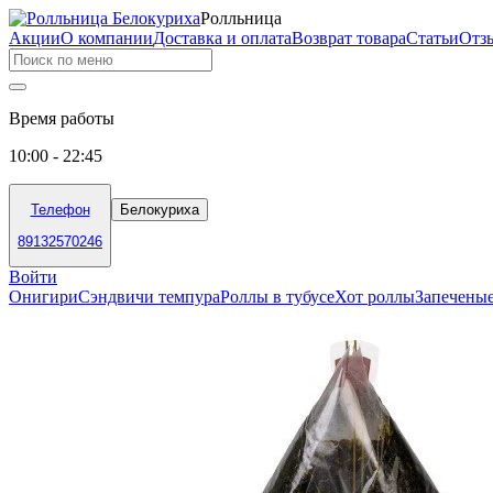
Ролльница
Акции
О компании
Доставка и оплата
Возврат товара
Статьи
Отз
Время работы
10:00 - 22:45
Телефон
Белокуриха
89132570246
Войти
Онигири
Сэндвичи темпура
Роллы в тубусе
Хот роллы
Запечены