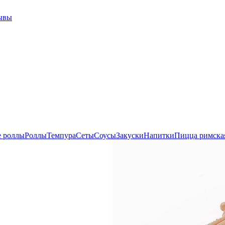
ывы
е роллы
Роллы
Темпура
Сеты
Соусы
Закуски
Напитки
Пицца римска